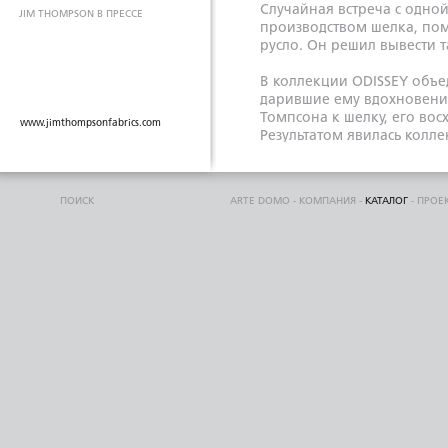
Случайная встреча с одной
JIM THOMPSON В ПРЕССЕ
производством шелка, пом
русло. Он решил вывести 
В коллекции ODISSEY объе
дарившие ему вдохновение:
Томпсона к шелку, его вос
www.jimthompsonfabrics.com
Результатом явилась колл
ней представлены в основ
ткани широкого спектра 
цветовой гаммой: краски 
ПОИСК
ARTE DOMO
-
КОМПАНИЯ
-
КАТАЛОГ
-
ПРОЕ
пламенеющих алых, насыщ