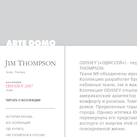
ODISSEY («ОДИССЕЙ») - пе
THOMPSON.
ткани, Таиланд
Ткани N9 объединены идее
Коллекцию разработал бри
коллекция
набивные ткани, так и жа
ODYSSEY 2007
ткани
Коллекция ODISSEY отсыла
американский архитектор
ЧИТАТЬ О КОЛЛЕКЦИИ
комфорту и роскоши, Томп
домов. Предвоенные годы 
города. Однако эстетика 
ИСТОРИЯ БРЕНДА
перевернула его представ
ВСЕ КОЛЛЕКЦИИ
восторге от энергии этой с
повседневной жизни.
ГДЕ КУПИТЬ
JIM THOMPSON В РОССИИ