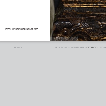
www.jimthompsonfabrics.com
ПОИСК
ARTE DOMO
-
КОМПАНИЯ
-
КАТАЛОГ
-
ПРОЕ