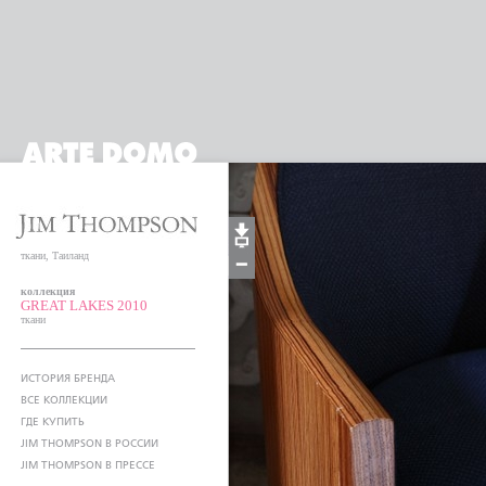
ткани, Таиланд
коллекция
GREAT LAKES 2010
ткани
ИСТОРИЯ БРЕНДА
ВСЕ КОЛЛЕКЦИИ
ГДЕ КУПИТЬ
JIM THOMPSON В РОССИИ
JIM THOMPSON В ПРЕССЕ