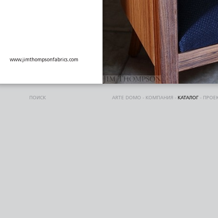
www.jimthompsonfabrics.com
ПОИСК
ARTE DOMO
-
КОМПАНИЯ
-
КАТАЛОГ
-
ПРОЕ