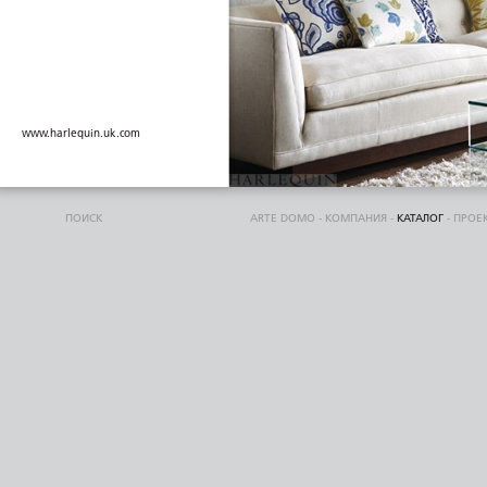
www.harlequin.uk.com
ПОИСК
ARTE DOMO
-
КОМПАНИЯ
-
КАТАЛОГ
-
ПРОЕ