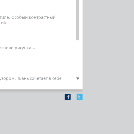
стиле. Особый контрастный
тей.
снове рисунка –
зором. Ткань сочетает в себе
контрастный эффект,
 использования в
ся в монохромном цвете с
лианты и небольшие
кани придает ей эффектный,