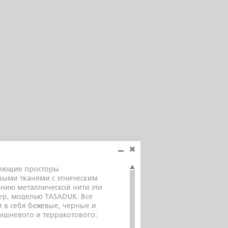
няющие просторы
выми тканями с этническим
нию металлической нити эти
ер, моделью TASADUK. Все
 в себя бежевые, черные и
ишневого и терракотового: