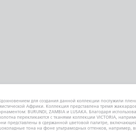
Вдохновением для создания данной коллекции послужили пле
мистической Африки. Коллекция представлена тремя жаккардо
орнаментом: BURUNDI, ZAMBIA и LUSAKA. Благодаря использова
полотна перекликаются с тканями коллекции VICTORIA, наприм
они представлены в сдержанной цветовой палитре, включающей
шоколадные тона на фоне ультрамодных оттенков, например, в