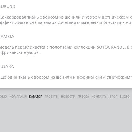
BURUNDI
Жаккардовая ткань с ворсом из шенили и узором в этническом 
эффект создается благодаря сочетанию матовых и блестящих ни
ZAMBIA
Модель перекликается с полотнами коллекции SOTOGRANDE. В о
африканские узоры.
LUSAKA
Еще одна ткань с ворсом из шенили и африканским этническим у
переплетение матовых и блестящих нитей, что создает особый 
чрезвычайно популярный в настоящее время.
DOMO
-
КОМПАНИЯ
-
КАТАЛОГ
-
ПРОЕКТЫ
-
НОВОСТИ
-
ПРЕССА
-
КОНТАКТЫ
-
БЛОГ
-
ВИДЕО
VICTORIA
Ткань с оттенком «металлик» была специально разработана для
ультрасовременных интерьерах. Именно поэтому она выпускает
разрозненным геометрическим рисунком, изображающим брил
квадраты на краях полотна. Утонченный шелковый блеск этой т