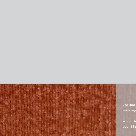
издател
коллекц
ткань 
цвет 18