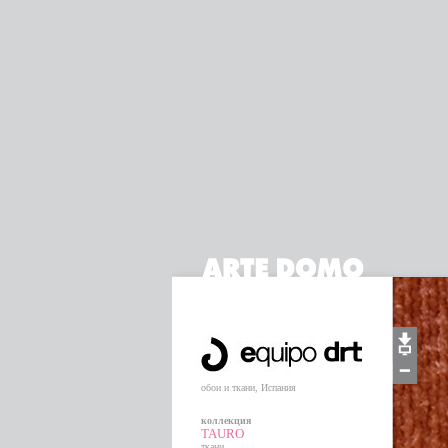
обои и ткани, Испания
коллекция
TAURO
ткани