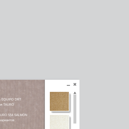
ь EQUIPO DRT
ия TAURO
TAURO 554 SALMON
 вариантов