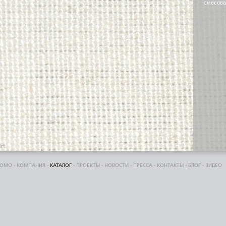
смесова
DOMO
-
КОМПАНИЯ
-
КАТАЛОГ
-
ПРОЕКТЫ
-
НОВОСТИ
-
ПРЕССА
-
КОНТАКТЫ
-
БЛОГ
-
ВИДЕО