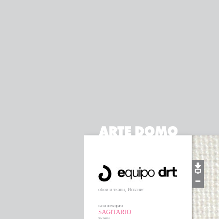
обои и ткани, Испания
коллекция
SAGITARIO
ткани