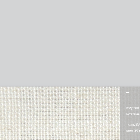
издател
коллекц
ткань S
цвет 26