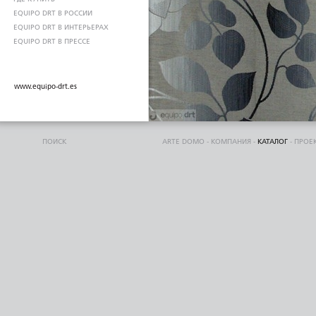
EQUIPO DRT В РОССИИ
EQUIPO DRT В ИНТЕРЬЕРАХ
EQUIPO DRT В ПРЕССЕ
www.equipo-drt.es
ПОИСК
ARTE DOMO
-
КОМПАНИЯ
-
КАТАЛОГ
-
ПРОЕ