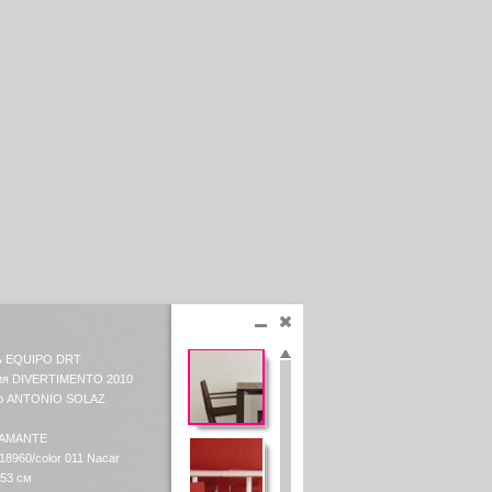
ь EQUIPO DRT
ия DIVERTIMENTO 2010
ер ANTONIO SOLAZ
RAMANTE
18960/color 011 Nacar
 53 см