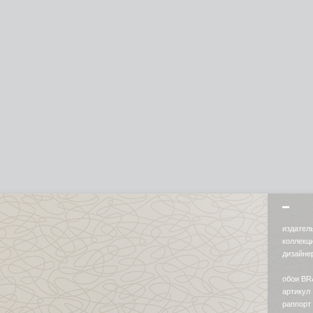
издател
коллекц
дизайн
обои B
артикул 
раппорт