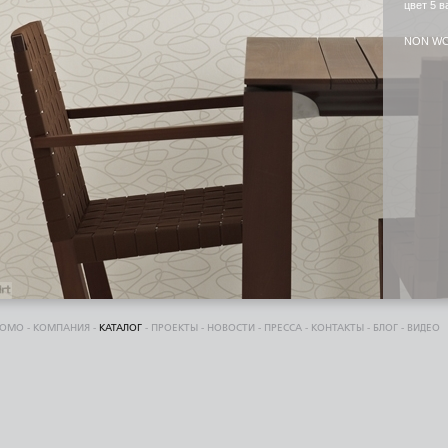
цвет 5 в
NON W
DOMO
-
КОМПАНИЯ
-
КАТАЛОГ
-
ПРОЕКТЫ
-
НОВОСТИ
-
ПРЕССА
-
КОНТАКТЫ
-
БЛОГ
-
ВИДЕО