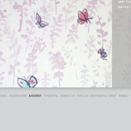
цвет 4 в
раппорт
DOMO
-
КОМПАНИЯ
-
КАТАЛОГ
-
ПРОЕКТЫ
-
НОВОСТИ
-
ПРЕССА
-
КОНТАКТЫ
-
БЛОГ
-
ВИДЕО