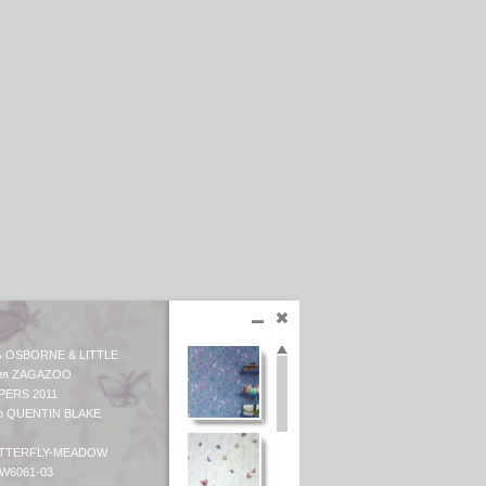
ь OSBORNE & LITTLE
ция ZAGAZOO
PERS 2011
р QUENTIN BLAKE
UTTERFLY-MEADOW
 W6061-03