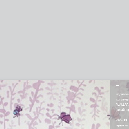
издател
коллек
WALLPA
дизайне
обои B
артикул