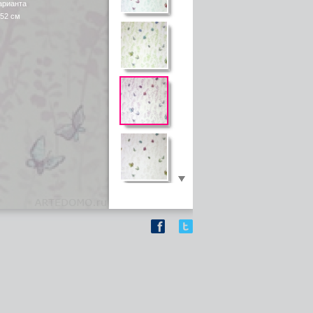
арианта
 52 см