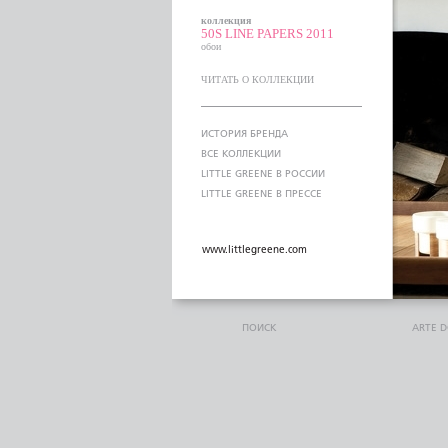
коллекция
50S LINE PAPERS 2011
обои
ЧИТАТЬ О КОЛЛЕКЦИИ
ИСТОРИЯ БРЕНДА
ВСЕ КОЛЛЕКЦИИ
LITTLE GREENE В РОССИИ
LITTLE GREENE В ПРЕССЕ
www.littlegreene.com
ПОИСК
ARTE 