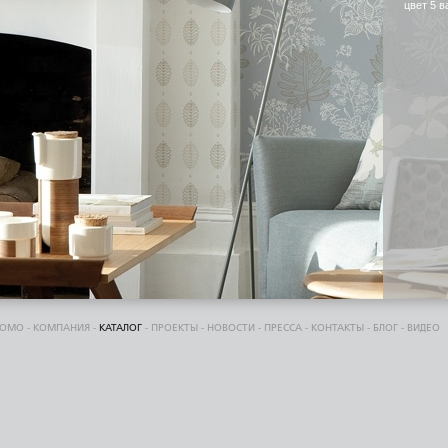
цвет 5 в
DOMO
-
КОМПАНИЯ
-
КАТАЛОГ
-
ПРОЕКТЫ
-
НОВОСТИ
-
ПРЕССА
-
КОНТАКТЫ
-
БЛОГ
-
ВИДЕО