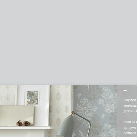
издател
коллекц
дизайн 
обои N
артикул
раппорт