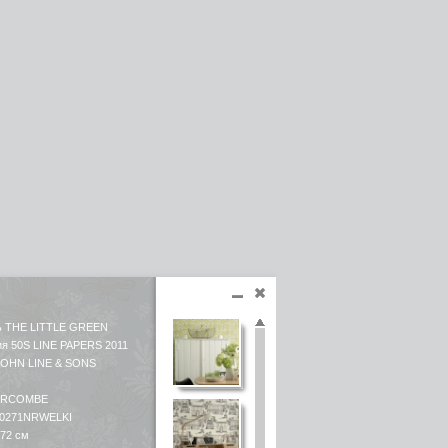
ь THE LITTLE GREEN
ия 50S LINE PAPERS 2011
JOHN LINE & SONS
ORCOMBE
 0271NRWELKI
 72 см