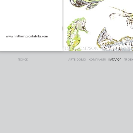
www.jimthompsonfabrics.com
ПОИСК
ARTE DOMO
-
КОМПАНИЯ
-
КАТАЛОГ
-
ПРОЕ