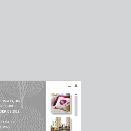
ь HARLEQUIN
ция TEMBOK
DERIES 2012
ILHOUETTE
 130329