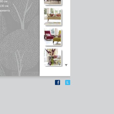
 80 см
130 см
арианта