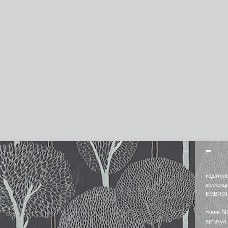
издател
коллек
EMBROI
ткань S
артикул