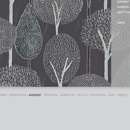
раппорт
ширина 
цвет 4 в
шелк
DOMO
-
КОМПАНИЯ
-
КАТАЛОГ
-
ПРОЕКТЫ
-
НОВОСТИ
-
ПРЕССА
-
КОНТАКТЫ
-
БЛОГ
-
ВИДЕО