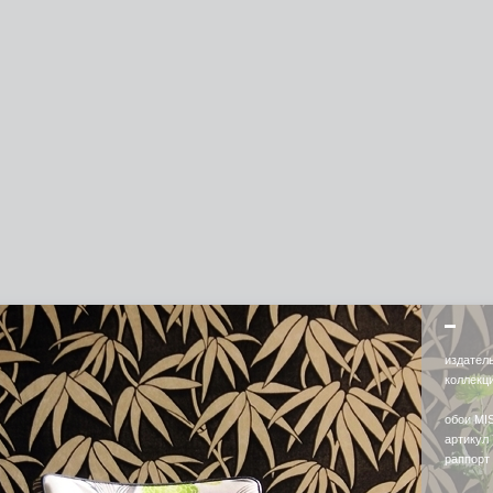
издател
коллекц
обои MI
артикул
раппорт