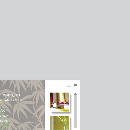
ь HARLEQUIN
ия TAMIKA 2008
SAKI
 75928
 61 см