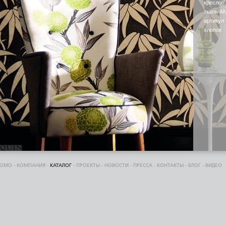
кресло
ткань A
артикул
хлопок
DOMO
-
КОМПАНИЯ
-
КАТАЛОГ
-
ПРОЕКТЫ
-
НОВОСТИ
-
ПРЕССА
-
КОНТАКТЫ
-
БЛОГ
-
ВИДЕО