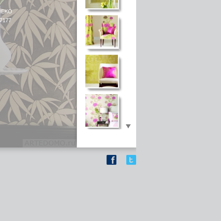
NEKO
 7177