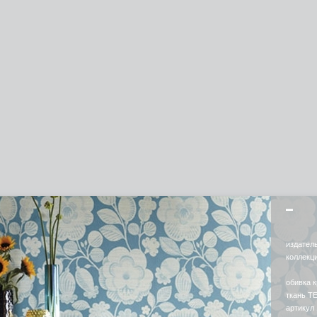
издател
коллекц
обивка 
ткань T
артикул