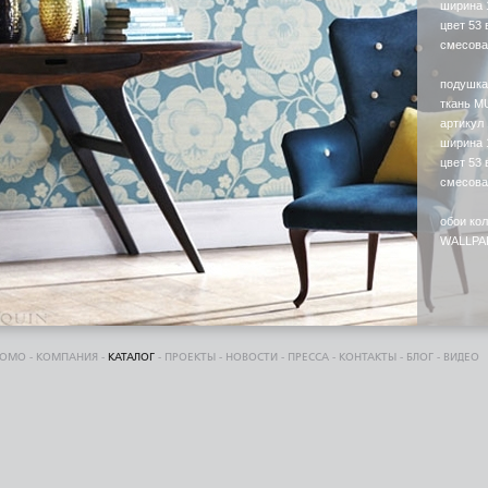
ширина 
цвет 53 
смесова
подушка
ткань 
артикул
ширина 
цвет 53 
смесова
обои ко
WALLPA
DOMO
-
КОМПАНИЯ
-
КАТАЛОГ
-
ПРОЕКТЫ
-
НОВОСТИ
-
ПРЕССА
-
КОНТАКТЫ
-
БЛОГ
-
ВИДЕО