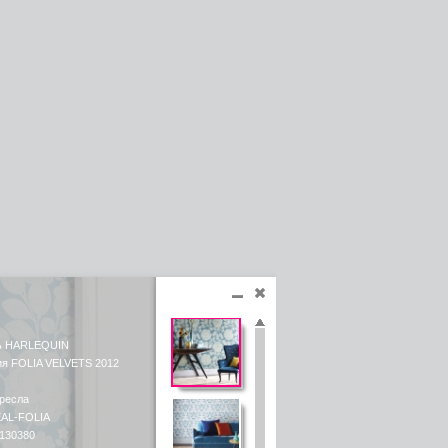
ь HARLEQUIN
ия FOLIA VELVETS 2012
кресла
EAL-FOLIA
 130380