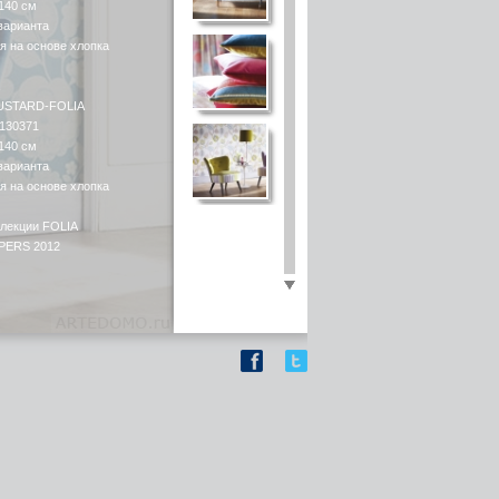
140 см
варианта
я на основе хлопка
MUSTARD-FOLIA
 130371
140 см
варианта
я на основе хлопка
ллекции FOLIA
PERS 2012