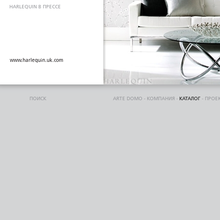
HARLEQUIN В ПРЕССЕ
www.harlequin.uk.com
ПОИСК
ARTE DOMO
-
КОМПАНИЯ
-
КАТАЛОГ
-
ПРОЕ