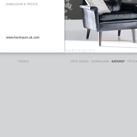
HARLEQUIN В ПРЕССЕ
www.harlequin.uk.com
ПОИСК
ARTE DOMO
-
КОМПАНИЯ
-
КАТАЛОГ
-
ПРОЕ