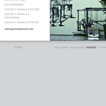
ВСЕ КОЛЛЕКЦИИ
GASTON Y DANIELA В РОССИИ
GASTON Y DANIELA В
ИНТЕРЬЕРАХ
GASTON Y DANIELA В ПРЕССЕ
www.gastonydaniela.com
ПОИСК
ARTE DOMO
-
КОМПАНИЯ
-
КАТАЛОГ
-
ПРОЕ