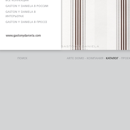
ВСЕ КОЛЛЕКЦИИ
GASTON Y DANIELA В РОССИИ
GASTON Y DANIELA В
ИНТЕРЬЕРАХ
GASTON Y DANIELA В ПРЕССЕ
www.gastonydaniela.com
ПОИСК
ARTE DOMO
-
КОМПАНИЯ
-
КАТАЛОГ
-
ПРОЕ