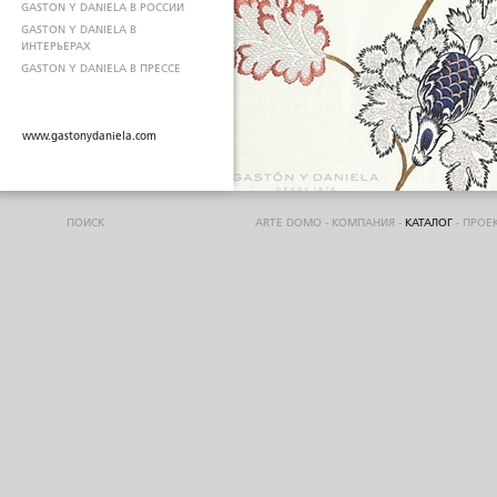
GASTON Y DANIELA В РОССИИ
GASTON Y DANIELA В
ИНТЕРЬЕРАХ
GASTON Y DANIELA В ПРЕССЕ
www.gastonydaniela.com
ПОИСК
ARTE DOMO
-
КОМПАНИЯ
-
КАТАЛОГ
-
ПРОЕ