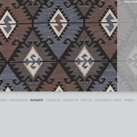
смесова
DOMO
-
КОМПАНИЯ
-
КАТАЛОГ
-
ПРОЕКТЫ
-
НОВОСТИ
-
ПРЕССА
-
КОНТАКТЫ
-
БЛОГ
-
ВИДЕО