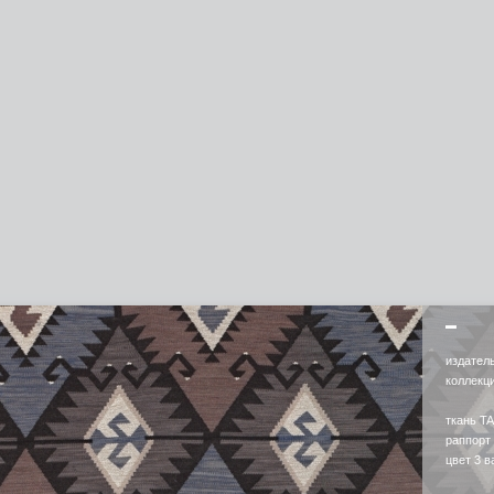
издател
коллекц
ткань T
раппорт
цвет 3 в