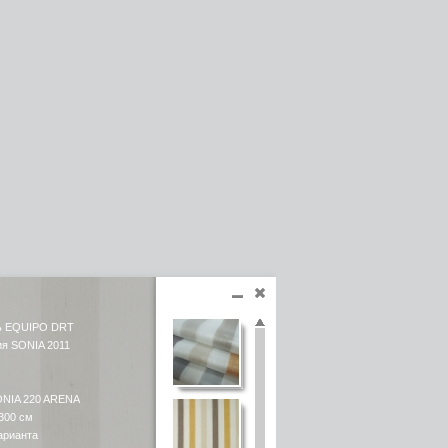
ь EQUIPO DRT
ия SONIA 2011
ONIA 220 ARENA
300 см
арианта