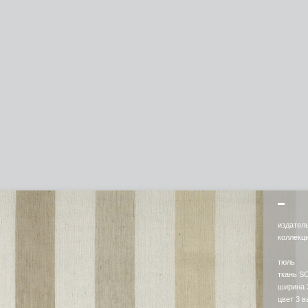
издател
коллекц
тюль
ткань S
ширина 
цвет 3 в