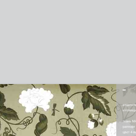
издател
коллек
ткань M
раппорт
цвет 4 в