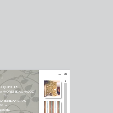
ь EQUIPO DRT
ция MADRESELVA & MADOZ
ADRESELVA 443 KAKI
 86 см
арианта