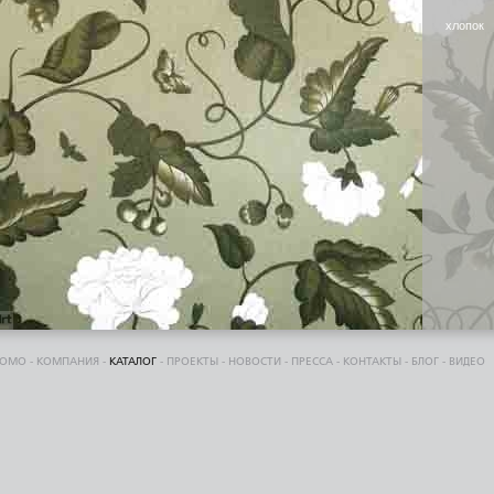
хлопок
DOMO
-
КОМПАНИЯ
-
КАТАЛОГ
-
ПРОЕКТЫ
-
НОВОСТИ
-
ПРЕССА
-
КОНТАКТЫ
-
БЛОГ
-
ВИДЕО