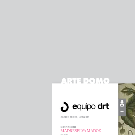
обои и ткани, Испания
коллекция
MADRESELVA MADOZ
ткани