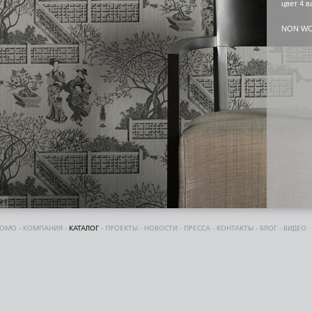
цвет 4 в
NON W
DOMO
-
КОМПАНИЯ
-
КАТАЛОГ
-
ПРОЕКТЫ
-
НОВОСТИ
-
ПРЕССА
-
КОНТАКТЫ
-
БЛОГ
-
ВИДЕО