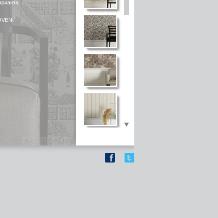
арианта
OVEN