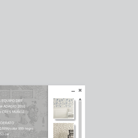
ь EQUIPO DRT
ия ADAGIO 2010
ер CRES MUÑOZ
ODERATO
18996/color 999 negro
 53 см