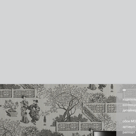
издател
коллекц
дизайн
обои M
артикул 
раппорт